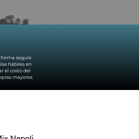
Inicio de sesión
e forma segura
ías hábiles en
r el costo del
pras mayores.​
ix Napoli