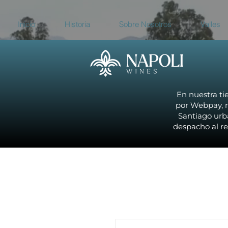
Inicio
Historia
Sobre Nosotros
Valles
En nuestra ti
por Webpay, n
Santiago urba
despacho al re