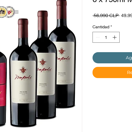
Preci
 56.990 CLP 
49.9
Cantidad
*
Ag
Re