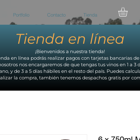
Portfolio
Contacto
Tienda
Tienda en línea
¡Bienvenidos a nuestra tienda!
enda en línea podrás realizar pagos con tarjetas bancarias d
osotros nos encargaremos de que tengas tus vinos en 1 a 3 d
no, y de 3 a 5 días hábiles en el resto del país. Puedes calcula
alizar la compra, también tenemos despachos gratis por com
6 x 750ml M