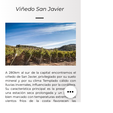
Viñedo San Javier
A 280km al sur de la capital encontramos el
viñedo de San Javier,
privilegiado
por su suelo
mineral y
por su clima
Templado cálido con
lluvias invernales, influenciado por la cordillera.
Su característica principal es la presencia de
una estación seca prolongada y un invierno
bien marcado con temperaturas extremas, los
vientos fríos de la costa favorecen las
condiciones sanitarias de la fruta. En el viñedo
de San Javier
las vides maduran lentamente
ayudando a la expresión aromática y de