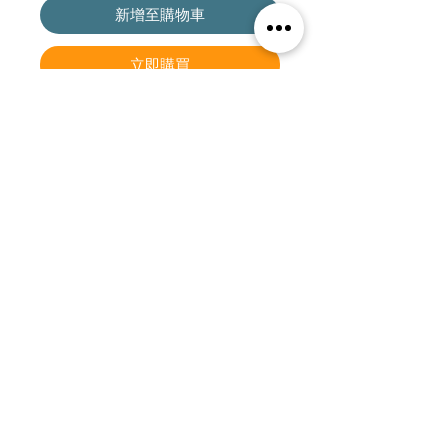
新增至購物車
立即購買
Bemol Reserva Carmenere 2023
称呼
+56 9 7537 7026
电子邮件
sales@vinapoli.com
继续
© 2024 VIÑA NAPOLI - 版权所有 - 智利