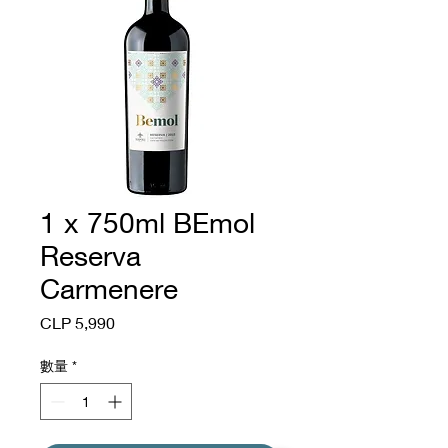
1 x 750ml BEmol
Reserva
Carmenere
價
CLP 5,990
格
數量
*